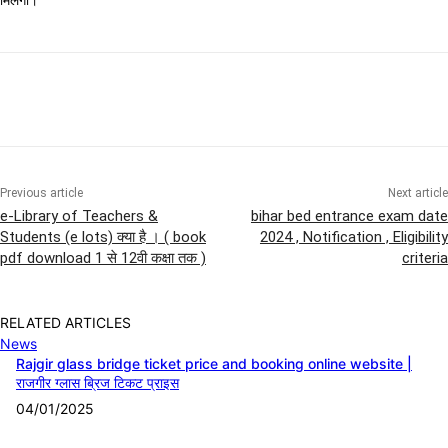
Previous article
Next article
e-Library of Teachers &
bihar bed entrance exam date
Students (e lots) क्या है । ( book
2024 , Notification , Eligibility
pdf download 1 से 12वी कक्षा तक )
criteria
RELATED ARTICLES
News
Rajgir glass bridge ticket price and booking online website |
राजगीर ग्लास ब्रिज टिकट प्राइस
04/01/2025