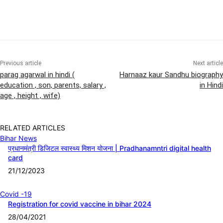
Previous article
Next article
parag agarwal in hindi (
Harnaaz kaur Sandhu biography
education , son, parents, salary ,
in Hindi
age , height , wife)
RELATED ARTICLES
Bihar News
प्रधानमंत्री डिजिटल स्वास्थ्य मिशन योजना | Pradhanamntri digital health
card
21/12/2023
Covid -19
Registration for covid vaccine in bihar 2024
28/04/2021